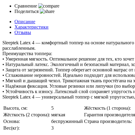
Сравнение
Поделиться
Описание
Характеристики
Отзывы
Sleeptek Latex 4 — комфортный топпер на основе натурального 
расслабленным.
Преимущества топпера:
• Умеренная мягкость. Оптимальное решение для тех, кто хоче
• Натуральный латекс. Экологичный и безопасный материал, х
• Защита от загрязнений. Топпер оберегает основной матрас от
• Сглаживание неровностей. Идеально подходит для использов
• Мягкий и дышащий чехол. Трикотажная ткань простёгана на хо
• Надёжная фиксация. Угловые резинки или липучки (по выбор
• Устойчивость к износу. Латексный слой сохраняет упругость
Sleeptek Latex 4 — универсальный топпер с мягкой упругостью
Высота, см:
5
Жёсткость (1 сторона):
Жёсткость (2 сторона):
мягкая
Гарантия производителя
Основа:
беспружинный
Страна производитель:
Вес(кг):
3