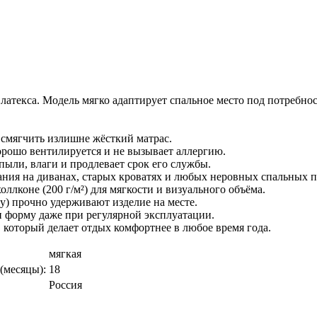
латекса. Модель мягко адаптирует спальное место под потребнос
т смягчить излишне жёсткий матрас.
орошо вентилируется и не вызывает аллергию.
 пыли, влаги и продлевает срок его службы.
ания на диванах, старых кроватях и любых неровных спальных п
ллконе (200 г/м²) для мягкости и визуального объёма.
у) прочно удерживают изделие на месте.
 и форму даже при регулярной эксплуатации.
, который делает отдых комфортнее в любое время года.
мягкая
(месяцы):
18
Россия