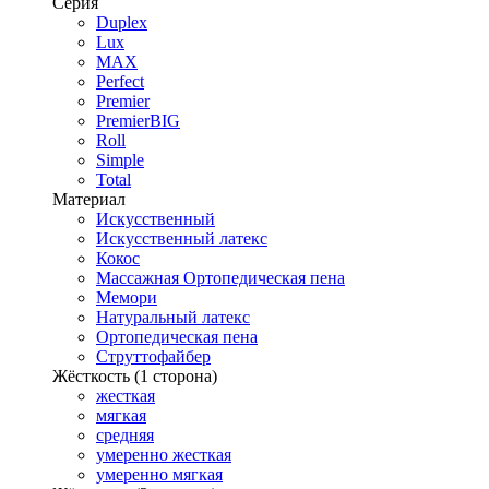
Серия
Duplex
Lux
MAX
Perfect
Premier
PremierBIG
Roll
Simple
Total
Материал
Искусственный
Искусственный латекс
Кокос
Массажная Ортопедическая пена
Мемори
Натуральный латекс
Ортопедическая пена
Струттофайбер
Жёсткость (1 сторона)
жесткая
мягкая
средняя
умеренно жесткая
умеренно мягкая