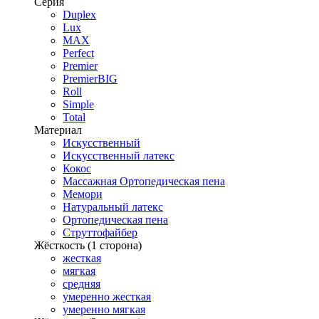
Серия
Duplex
Lux
MAX
Perfect
Premier
PremierBIG
Roll
Simple
Total
Материал
Искусственный
Искусственный латекс
Кокос
Массажная Ортопедическая пена
Мемори
Натуральный латекс
Ортопедическая пена
Струттофайбер
Жёсткость (1 сторона)
жесткая
мягкая
средняя
умеренно жесткая
умеренно мягкая