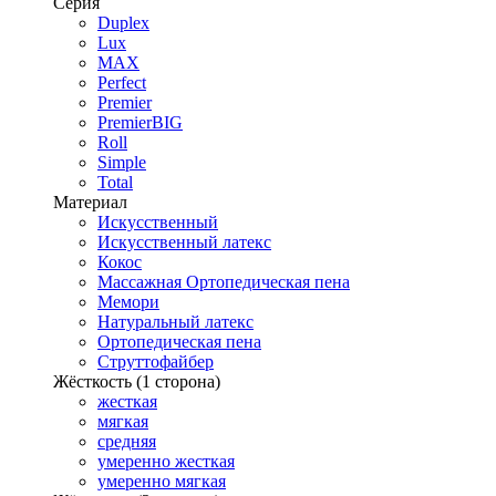
Серия
Duplex
Lux
MAX
Perfect
Premier
PremierBIG
Roll
Simple
Total
Материал
Искусственный
Искусственный латекс
Кокос
Массажная Ортопедическая пена
Мемори
Натуральный латекс
Ортопедическая пена
Струттофайбер
Жёсткость (1 сторона)
жесткая
мягкая
средняя
умеренно жесткая
умеренно мягкая