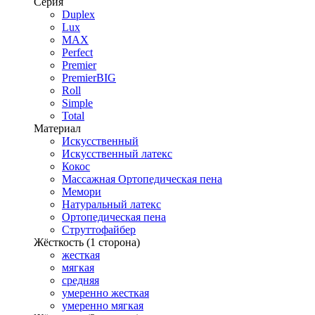
Серия
Duplex
Lux
MAX
Perfect
Premier
PremierBIG
Roll
Simple
Total
Материал
Искусственный
Искусственный латекс
Кокос
Массажная Ортопедическая пена
Мемори
Натуральный латекс
Ортопедическая пена
Струттофайбер
Жёсткость (1 сторона)
жесткая
мягкая
средняя
умеренно жесткая
умеренно мягкая