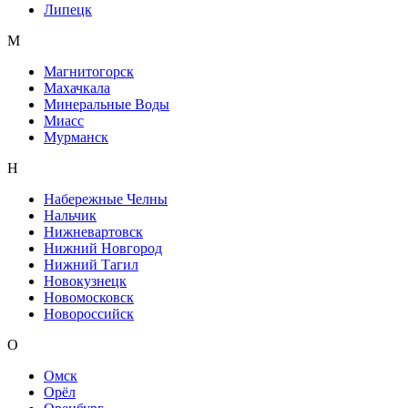
Липецк
М
Магнитогорск
Махачкала
Минеральные Воды
Миасс
Мурманск
Н
Набережные Челны
Нальчик
Нижневартовск
Нижний Новгород
Нижний Тагил
Новокузнецк
Новомосковск
Новороссийск
О
Омск
Орёл