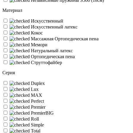
Независимые пружины S500 (18см)
Материал
Искусственный
Искусственный латекс
Кокос
Массажная Ортопедическая пена
Мемори
Натуральный латекс
Ортопедическая пена
Струттофайбер
Серия
Duplex
Lux
MAX
Perfect
Premier
PremierBIG
Roll
Simple
Total