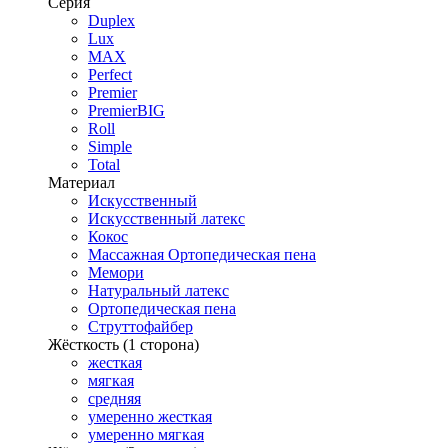
Серия
Duplex
Lux
MAX
Perfect
Premier
PremierBIG
Roll
Simple
Total
Материал
Искусственный
Искусственный латекс
Кокос
Массажная Ортопедическая пена
Мемори
Натуральный латекс
Ортопедическая пена
Струттофайбер
Жёсткость (1 сторона)
жесткая
мягкая
средняя
умеренно жесткая
умеренно мягкая