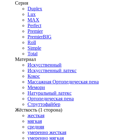
Серия
Duplex
Lux
MAX
Perfect
Premier
PremierBIG
Roll
Simple
Total
Материал
Искусственный
Искусственный латекс
Кокос
Массажная Ортопедическая пена
Мемори
Натуральный латекс
Ортопедическая пена
Струттофайбер
Жёсткость (1 сторона)
жесткая
мягкая
средняя
умеренно жесткая
умеренно мягкая