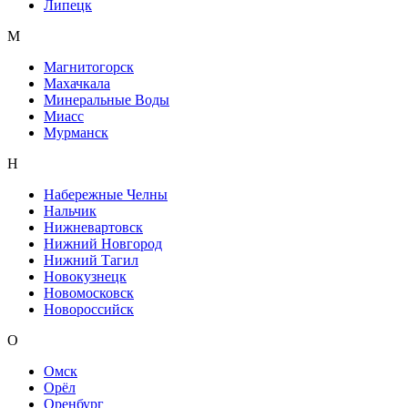
Липецк
М
Магнитогорск
Махачкала
Минеральные Воды
Миасс
Мурманск
Н
Набережные Челны
Нальчик
Нижневартовск
Нижний Новгород
Нижний Тагил
Новокузнецк
Новомосковск
Новороссийск
О
Омск
Орёл
Оренбург