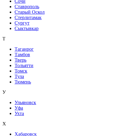
Сочи
Ставрополь
Старый Оскол
Стерлитамак
Сургут
Сыктывкар
Т
Таганрог
Тамбов
Тверь
Тольятти
Томск
Тула
Тюмень
У
Ульяновск
Уфа
Ухта
Х
Хабаровск