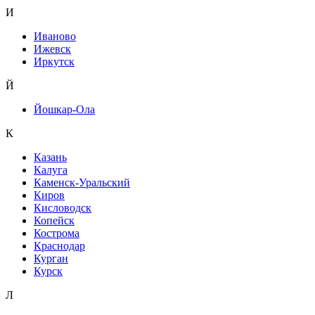
И
Иваново
Ижевск
Иркутск
Й
Йошкар-Ола
К
Казань
Калуга
Каменск-Уральский
Киров
Кисловодск
Копейск
Кострома
Краснодар
Курган
Курск
Л