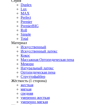
Серия
Duplex
Lux
MAX
Perfect
Premier
PremierBIG
Roll
Simple
Total
Материал
Искусственный
Искусственный латекс
Кокос
Массажная Ортопедическая пена
Мемори
Натуральный латекс
Ортопедическая пена
Струттофайбер
Жёсткость (1 сторона)
жесткая
мягкая
средняя
умеренно жесткая
умеренно мягкая