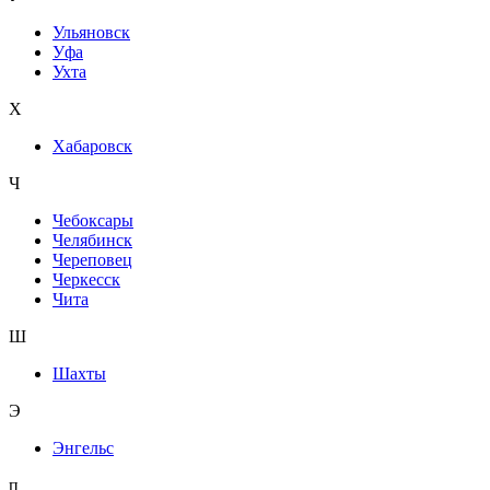
Ульяновск
Уфа
Ухта
Х
Хабаровск
Ч
Чебоксары
Челябинск
Череповец
Черкесск
Чита
Ш
Шахты
Э
Энгельс
п