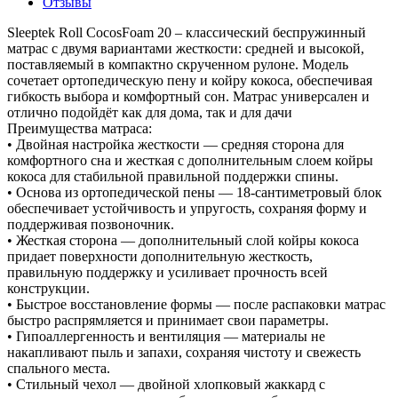
Отзывы
Sleeptek Roll CocosFoam 20 – классический беспружинный
матрас с двумя вариантами жесткости: средней и высокой,
поставляемый в компактно скрученном рулоне. Модель
сочетает ортопедическую пену и койру кокоса, обеспечивая
гибкость выбора и комфортный сон. Матрас универсален и
отлично подойдёт как для дома, так и для дачи
Преимущества матраса:
• Двойная настройка жесткости — средняя сторона для
комфортного сна и жесткая с дополнительным слоем койры
кокоса для стабильной правильной поддержки спины.
• Основа из ортопедической пены — 18-сантиметровый блок
обеспечивает устойчивость и упругость, сохраняя форму и
поддерживая позвоночник.
• Жесткая сторона — дополнительный слой койры кокоса
придает поверхности дополнительную жесткость,
правильную поддержку и усиливает прочность всей
конструкции.
• Быстрое восстановление формы — после распаковки матрас
быстро распрямляется и принимает свои параметры.
• Гипоаллергенность и вентиляция — материалы не
накапливают пыль и запахи, сохраняя чистоту и свежесть
спального места.
• Стильный чехол — двойной хлопковый жаккард с