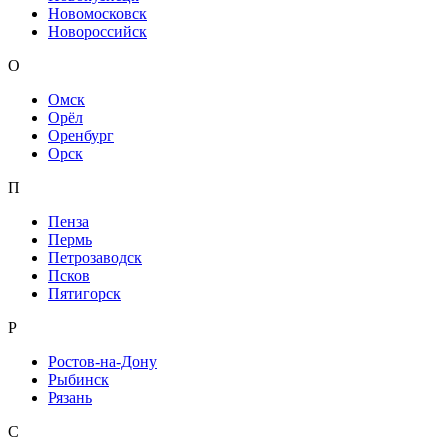
Новомосковск
Новороссийск
О
Омск
Орёл
Оренбург
Орск
П
Пенза
Пермь
Петрозаводск
Псков
Пятигорск
Р
Ростов-на-Дону
Рыбинск
Рязань
С