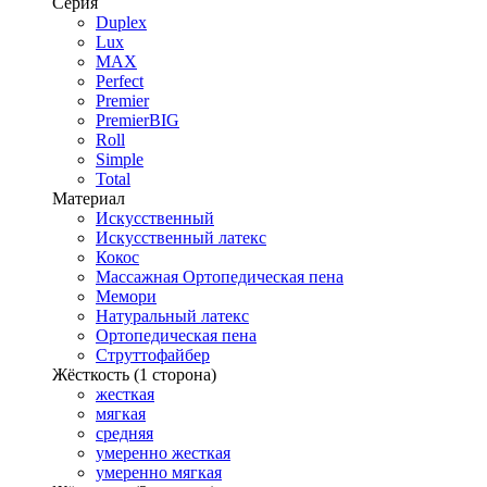
Серия
Duplex
Lux
MAX
Perfect
Premier
PremierBIG
Roll
Simple
Total
Материал
Искусственный
Искусственный латекс
Кокос
Массажная Ортопедическая пена
Мемори
Натуральный латекс
Ортопедическая пена
Струттофайбер
Жёсткость (1 сторона)
жесткая
мягкая
средняя
умеренно жесткая
умеренно мягкая