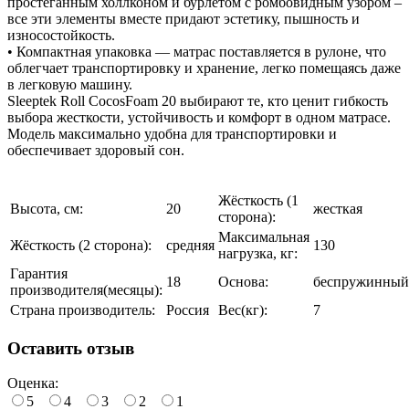
простеганным холлконом и бурлетом с ромбовидным узором –
все эти элементы вместе придают эстетику, пышность и
износостойкость.
• Компактная упаковка — матрас поставляется в рулоне, что
облегчает транспортировку и хранение, легко помещаясь даже
в легковую машину.
Sleeptek Roll CocosFoam 20 выбирают те, кто ценит гибкость
выбора жесткости, устойчивость и комфорт в одном матрасе.
Модель максимально удобна для транспортировки и
обеспечивает здоровый сон.
Жёсткость (1
Высота, см:
20
жесткая
сторона):
Максимальная
Жёсткость (2 сторона):
средняя
130
нагрузка, кг:
Гарантия
18
Основа:
беспружинный
производителя(месяцы):
Страна производитель:
Россия
Вес(кг):
7
Оставить отзыв
Оценка:
5
4
3
2
1