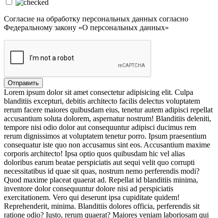
Cогласие на обработку персональных данных согласно
Федеральному закону «О персональных данных»
Lorem ipsum dolor sit amet consectetur adipisicing elit. Culpa
blanditiis excepturi, debitis architecto facilis delectus voluptatem
rerum facere maiores quibusdam eius, tenetur autem adipisci repellat
accusantium soluta dolorem, aspernatur nostrum! Blanditiis deleniti,
tempore nisi odio dolor aut consequuntur adipisci ducimus rem
rerum dignissimos at voluptatem tenetur porro. Ipsum praesentium
consequatur iste quo non accusamus sint eos. Accusantium maxime
corporis architecto! Ipsa optio quos quibusdam hic vel alias
doloribus earum beatae perspiciatis aut sequi velit quo corrupti
necessitatibus id quae sit quas, nostrum nemo perferendis modi?
Quod maxime placeat quaerat ad. Repellat id blanditiis minima,
inventore dolor consequuntur dolore nisi ad perspiciatis
exercitationem. Vero qui deserunt ipsa cupiditate quidem!
Reprehenderit, minima. Blanditiis dolores officia, perferendis sit
ratione odio? Iusto, rerum quaerat? Maiores veniam laboriosam qui