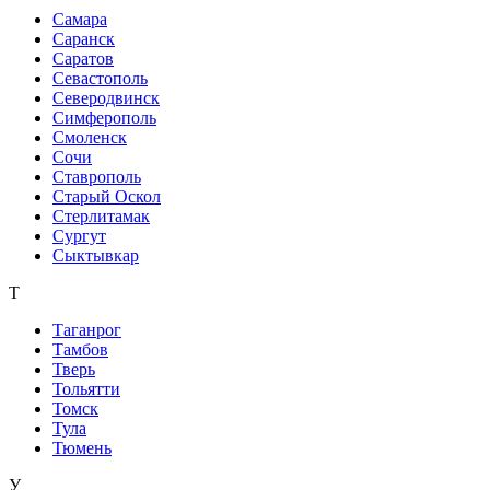
Самара
Саранск
Саратов
Севастополь
Северодвинск
Симферополь
Смоленск
Сочи
Ставрополь
Старый Оскол
Стерлитамак
Сургут
Сыктывкар
Т
Таганрог
Тамбов
Тверь
Тольятти
Томск
Тула
Тюмень
У