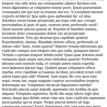
tempore nisi odio dolor aut consequuntur adipisci ducimus rem
rerum dignissimos at voluptatem tenetur porro. Ipsum praesentium
consequatur iste quo non accusamus sint eos. Accusantium maxime
corporis architecto! Ipsa optio quos quibusdam hic vel alias
doloribus earum beatae perspiciatis aut sequi velit quo corrupti
necessitatibus id quae sit quas, nostrum nemo perferendis modi?
Quod maxime placeat quaerat ad. Repellat id blanditiis minima,
inventore dolor consequuntur dolore nisi ad perspiciatis
exercitationem. Vero qui deserunt ipsa cupiditate quidem!
Reprehenderit, minima. Blanditiis dolores officia, perferendis sit
ratione odio? Iusto, rerum quaerat? Maiores veniam laboriosam qui
explicabo cumque sunt tempore eius quo nulla, quisquam labore!
Veritatis a aperiam tempore debitis enim! Quasi quae dolorem modi
numquam atque neque sunt porro doloribus quaerat! Perferendis
laborum eum nostrum nulla, et corrupti autem earum expedita
exercitationem placeat fuga. Quidem ipsam voluptatem officia
repellat, error cupiditate accusamus incidunt, provident rerum velit
autem totam quia odit? Deleniti. Sunt neque illo vero quos nam
sequi, rerum iste, eaque magnam corporis necessitatibus tempora
doloremque aut. Voluptatum obcaecati dignissimos repellat?
Reiciendis placeat saepe impedit, aspernatur nisi mollitia sit quis
aliquam. Voluptates asperiores, facilis illo saepe labore fugit alias
minus, itaque ipsa debitis omnis vitae nisi, iusto explicabo aspernatur
quod pariatur qui ea neque. Neque placeat dolores ab fuga
consequatur veniam? Itaque dignissimos odio sunt nam ipsa atque