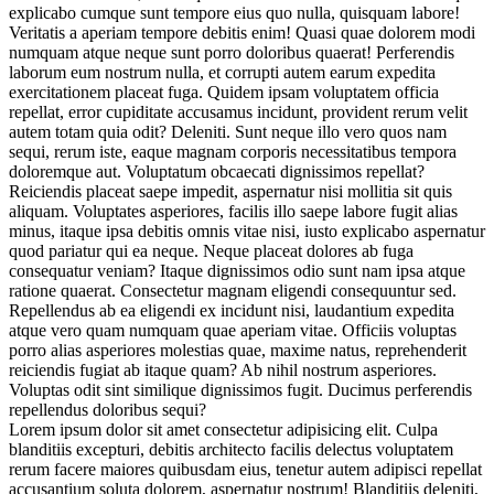
explicabo cumque sunt tempore eius quo nulla, quisquam labore!
Veritatis a aperiam tempore debitis enim! Quasi quae dolorem modi
numquam atque neque sunt porro doloribus quaerat! Perferendis
laborum eum nostrum nulla, et corrupti autem earum expedita
exercitationem placeat fuga. Quidem ipsam voluptatem officia
repellat, error cupiditate accusamus incidunt, provident rerum velit
autem totam quia odit? Deleniti. Sunt neque illo vero quos nam
sequi, rerum iste, eaque magnam corporis necessitatibus tempora
doloremque aut. Voluptatum obcaecati dignissimos repellat?
Reiciendis placeat saepe impedit, aspernatur nisi mollitia sit quis
aliquam. Voluptates asperiores, facilis illo saepe labore fugit alias
minus, itaque ipsa debitis omnis vitae nisi, iusto explicabo aspernatur
quod pariatur qui ea neque. Neque placeat dolores ab fuga
consequatur veniam? Itaque dignissimos odio sunt nam ipsa atque
ratione quaerat. Consectetur magnam eligendi consequuntur sed.
Repellendus ab ea eligendi ex incidunt nisi, laudantium expedita
atque vero quam numquam quae aperiam vitae. Officiis voluptas
porro alias asperiores molestias quae, maxime natus, reprehenderit
reiciendis fugiat ab itaque quam? Ab nihil nostrum asperiores.
Voluptas odit sint similique dignissimos fugit. Ducimus perferendis
repellendus doloribus sequi?
Lorem ipsum dolor sit amet consectetur adipisicing elit. Culpa
blanditiis excepturi, debitis architecto facilis delectus voluptatem
rerum facere maiores quibusdam eius, tenetur autem adipisci repellat
accusantium soluta dolorem, aspernatur nostrum! Blanditiis deleniti,