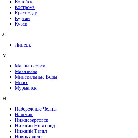
Копейск
Кострома
Краснодар
Курган
Курск
Л
Липецк
М
Магнитогорск
Махачкала
Минеральные Воды
Миасс
Мурманск
Н
Набережные Челны
Нальчик
Нижневартовск
Нижний Новгород
Нижний Тагил
Новокузнецк