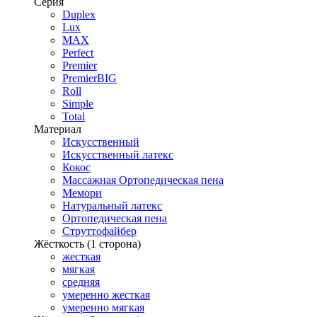
Серия
Duplex
Lux
MAX
Perfect
Premier
PremierBIG
Roll
Simple
Total
Материал
Искусственный
Искусственный латекс
Кокос
Массажная Ортопедическая пена
Мемори
Натуральный латекс
Ортопедическая пена
Струттофайбер
Жёсткость (1 сторона)
жесткая
мягкая
средняя
умеренно жесткая
умеренно мягкая