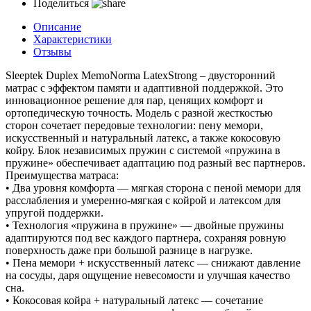
Поделиться
Описание
Характеристики
Отзывы
Sleeptek Duplex MemoNorma LatexStrong – двусторонний
матрас с эффектом памяти и адаптивной поддержкой. Это
инновационное решение для пар, ценящих комфорт и
ортопедическую точность. Модель с разной жесткостью
сторон сочетает передовые технологии: пену мемори,
искусственный и натуральный латекс, а также кокосовую
койру. Блок независимых пружин с системой «пружина в
пружине» обеспечивает адаптацию под разный вес партнеров.
Преимущества матраса:
• Два уровня комфорта — мягкая сторона с пеной мемори для
расслабления и умеренно-мягкая с койрой и латексом для
упругой поддержки.
• Технология «пружина в пружине» — двойные пружины
адаптируются под вес каждого партнера, сохраняя ровную
поверхность даже при большой разнице в нагрузке.
• Пена мемори + искусственный латекс — снижают давление
на сосуды, даря ощущение невесомости и улучшая качество
сна.
• Кокосовая койра + натуральный латекс — сочетание