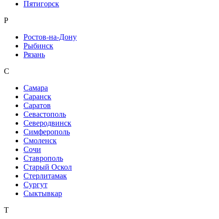
Пятигорск
Р
Ростов-на-Дону
Рыбинск
Рязань
С
Самара
Саранск
Саратов
Севастополь
Северодвинск
Симферополь
Смоленск
Сочи
Ставрополь
Старый Оскол
Стерлитамак
Сургут
Сыктывкар
Т