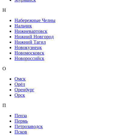
Н
Набережные Челны
Нальчик
Нижневартовск
Нижний Новгород
Нижний Тагил
Новокузнецк
Новомосковск
Новороссийск
О
Омск
Орёл
Оренбург
Орск
П
Пенза
Пермь
Петрозаводск
Псков