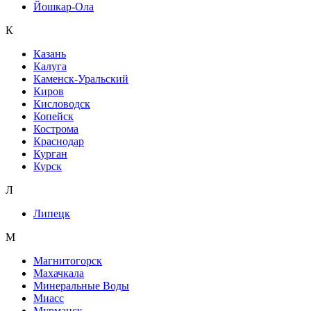
Йошкар-Ола
К
Казань
Калуга
Каменск-Уральский
Киров
Кисловодск
Копейск
Кострома
Краснодар
Курган
Курск
Л
Липецк
М
Магнитогорск
Махачкала
Минеральные Воды
Миасс
Мурманск