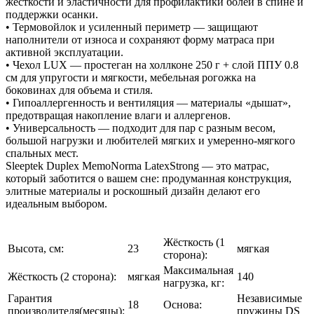
жесткости и эластичности для профилактики болей в спине и
поддержки осанки.
• Термовойлок и усиленный периметр — защищают
наполнители от износа и сохраняют форму матраса при
активной эксплуатации.
• Чехол LUX — простеган на холлконе 250 г + слой ППУ 0.8
см для упругости и мягкости, мебельная рогожка на
боковинах для объема и стиля.
• Гипоаллергенность и вентиляция — материалы «дышат»,
предотвращая накопление влаги и аллергенов.
• Универсальность — подходит для пар с разным весом,
большой нагрузки и любителей мягких и умеренно-мягкого
спальных мест.
Sleeptek Duplex MemoNorma LatexStrong — это матрас,
который заботится о вашем сне: продуманная конструкция,
элитные материалы и роскошный дизайн делают его
идеальным выбором.
Жёсткость (1
Высота, см:
23
мягкая
сторона):
Максимальная
Жёсткость (2 сторона):
мягкая
140
нагрузка, кг:
Гарантия
Независимые
18
Основа:
производителя(месяцы):
пружины DS