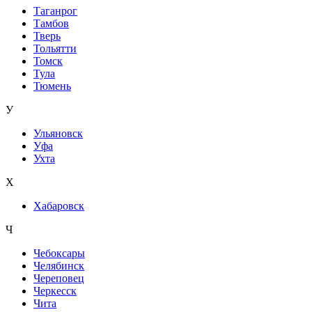
Таганрог
Тамбов
Тверь
Тольятти
Томск
Тула
Тюмень
У
Ульяновск
Уфа
Ухта
Х
Хабаровск
Ч
Чебоксары
Челябинск
Череповец
Черкесск
Чита