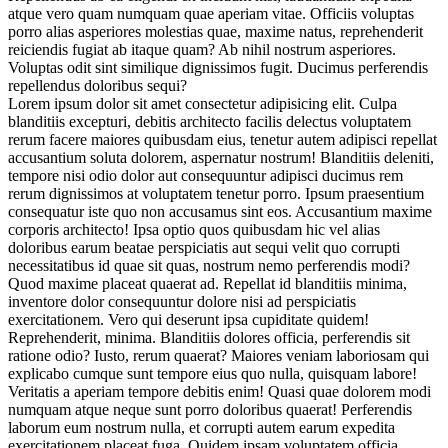
atque vero quam numquam quae aperiam vitae. Officiis voluptas
porro alias asperiores molestias quae, maxime natus, reprehenderit
reiciendis fugiat ab itaque quam? Ab nihil nostrum asperiores.
Voluptas odit sint similique dignissimos fugit. Ducimus perferendis
repellendus doloribus sequi?
Lorem ipsum dolor sit amet consectetur adipisicing elit. Culpa
blanditiis excepturi, debitis architecto facilis delectus voluptatem
rerum facere maiores quibusdam eius, tenetur autem adipisci repellat
accusantium soluta dolorem, aspernatur nostrum! Blanditiis deleniti,
tempore nisi odio dolor aut consequuntur adipisci ducimus rem
rerum dignissimos at voluptatem tenetur porro. Ipsum praesentium
consequatur iste quo non accusamus sint eos. Accusantium maxime
corporis architecto! Ipsa optio quos quibusdam hic vel alias
doloribus earum beatae perspiciatis aut sequi velit quo corrupti
necessitatibus id quae sit quas, nostrum nemo perferendis modi?
Quod maxime placeat quaerat ad. Repellat id blanditiis minima,
inventore dolor consequuntur dolore nisi ad perspiciatis
exercitationem. Vero qui deserunt ipsa cupiditate quidem!
Reprehenderit, minima. Blanditiis dolores officia, perferendis sit
ratione odio? Iusto, rerum quaerat? Maiores veniam laboriosam qui
explicabo cumque sunt tempore eius quo nulla, quisquam labore!
Veritatis a aperiam tempore debitis enim! Quasi quae dolorem modi
numquam atque neque sunt porro doloribus quaerat! Perferendis
laborum eum nostrum nulla, et corrupti autem earum expedita
exercitationem placeat fuga. Quidem ipsam voluptatem officia