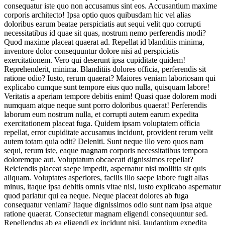
consequatur iste quo non accusamus sint eos. Accusantium maxime
corporis architecto! Ipsa optio quos quibusdam hic vel alias
doloribus earum beatae perspiciatis aut sequi velit quo corrupti
necessitatibus id quae sit quas, nostrum nemo perferendis modi?
Quod maxime placeat quaerat ad. Repellat id blanditiis minima,
inventore dolor consequuntur dolore nisi ad perspiciatis
exercitationem. Vero qui deserunt ipsa cupiditate quidem!
Reprehenderit, minima. Blanditiis dolores officia, perferendis sit
ratione odio? Iusto, rerum quaerat? Maiores veniam laboriosam qui
explicabo cumque sunt tempore eius quo nulla, quisquam labore!
Veritatis a aperiam tempore debitis enim! Quasi quae dolorem modi
numquam atque neque sunt porro doloribus quaerat! Perferendis
laborum eum nostrum nulla, et corrupti autem earum expedita
exercitationem placeat fuga. Quidem ipsam voluptatem officia
repellat, error cupiditate accusamus incidunt, provident rerum velit
autem totam quia odit? Deleniti. Sunt neque illo vero quos nam
sequi, rerum iste, eaque magnam corporis necessitatibus tempora
doloremque aut. Voluptatum obcaecati dignissimos repellat?
Reiciendis placeat saepe impedit, aspernatur nisi mollitia sit quis
aliquam. Voluptates asperiores, facilis illo saepe labore fugit alias
minus, itaque ipsa debitis omnis vitae nisi, iusto explicabo aspernatur
quod pariatur qui ea neque. Neque placeat dolores ab fuga
consequatur veniam? Itaque dignissimos odio sunt nam ipsa atque
ratione quaerat. Consectetur magnam eligendi consequuntur sed.
Repellendus ab ea eligendi ex incidunt nisi, laudantium expedita