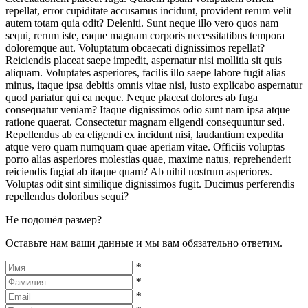
repellat, error cupiditate accusamus incidunt, provident rerum velit
autem totam quia odit? Deleniti. Sunt neque illo vero quos nam
sequi, rerum iste, eaque magnam corporis necessitatibus tempora
doloremque aut. Voluptatum obcaecati dignissimos repellat?
Reiciendis placeat saepe impedit, aspernatur nisi mollitia sit quis
aliquam. Voluptates asperiores, facilis illo saepe labore fugit alias
minus, itaque ipsa debitis omnis vitae nisi, iusto explicabo aspernatur
quod pariatur qui ea neque. Neque placeat dolores ab fuga
consequatur veniam? Itaque dignissimos odio sunt nam ipsa atque
ratione quaerat. Consectetur magnam eligendi consequuntur sed.
Repellendus ab ea eligendi ex incidunt nisi, laudantium expedita
atque vero quam numquam quae aperiam vitae. Officiis voluptas
porro alias asperiores molestias quae, maxime natus, reprehenderit
reiciendis fugiat ab itaque quam? Ab nihil nostrum asperiores.
Voluptas odit sint similique dignissimos fugit. Ducimus perferendis
repellendus doloribus sequi?
Не подошёл размер?
Оставьте нам ваши данные и мы вам обязательно ответим.
*
*
*