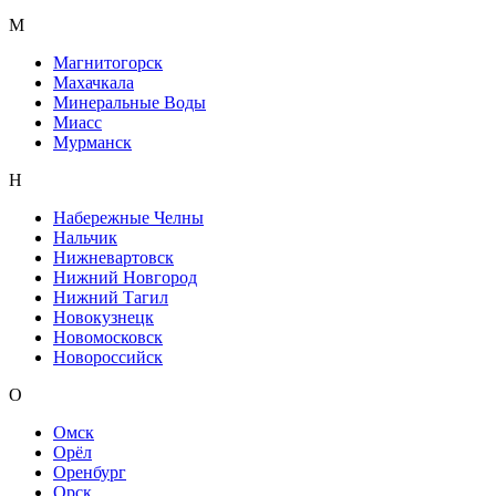
М
Магнитогорск
Махачкала
Минеральные Воды
Миасс
Мурманск
Н
Набережные Челны
Нальчик
Нижневартовск
Нижний Новгород
Нижний Тагил
Новокузнецк
Новомосковск
Новороссийск
О
Омск
Орёл
Оренбург
Орск