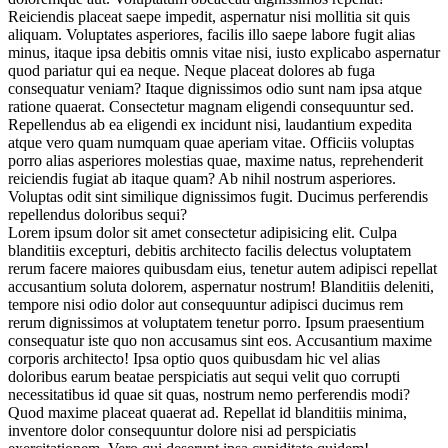
Reiciendis placeat saepe impedit, aspernatur nisi mollitia sit quis
aliquam. Voluptates asperiores, facilis illo saepe labore fugit alias
minus, itaque ipsa debitis omnis vitae nisi, iusto explicabo aspernatur
quod pariatur qui ea neque. Neque placeat dolores ab fuga
consequatur veniam? Itaque dignissimos odio sunt nam ipsa atque
ratione quaerat. Consectetur magnam eligendi consequuntur sed.
Repellendus ab ea eligendi ex incidunt nisi, laudantium expedita
atque vero quam numquam quae aperiam vitae. Officiis voluptas
porro alias asperiores molestias quae, maxime natus, reprehenderit
reiciendis fugiat ab itaque quam? Ab nihil nostrum asperiores.
Voluptas odit sint similique dignissimos fugit. Ducimus perferendis
repellendus doloribus sequi?
Lorem ipsum dolor sit amet consectetur adipisicing elit. Culpa
blanditiis excepturi, debitis architecto facilis delectus voluptatem
rerum facere maiores quibusdam eius, tenetur autem adipisci repellat
accusantium soluta dolorem, aspernatur nostrum! Blanditiis deleniti,
tempore nisi odio dolor aut consequuntur adipisci ducimus rem
rerum dignissimos at voluptatem tenetur porro. Ipsum praesentium
consequatur iste quo non accusamus sint eos. Accusantium maxime
corporis architecto! Ipsa optio quos quibusdam hic vel alias
doloribus earum beatae perspiciatis aut sequi velit quo corrupti
necessitatibus id quae sit quas, nostrum nemo perferendis modi?
Quod maxime placeat quaerat ad. Repellat id blanditiis minima,
inventore dolor consequuntur dolore nisi ad perspiciatis