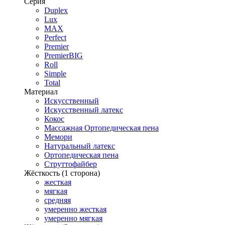
Серия
Duplex
Lux
MAX
Perfect
Premier
PremierBIG
Roll
Simple
Total
Материал
Искусственный
Искусственный латекс
Кокос
Массажная Ортопедическая пена
Мемори
Натуральный латекс
Ортопедическая пена
Струттофайбер
Жёсткость (1 сторона)
жесткая
мягкая
средняя
умеренно жесткая
умеренно мягкая