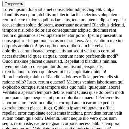
Lorem ipsum dolor sit amet consectetur adipisicing elit. Culpa
blanditiis excepturi, debitis architecto facilis delectus voluptatem
rerum facere maiores quibusdam eius, tenetur autem adipisci repellat
accusantium soluta dolorem, aspernatur nostrum! Blanditiis deleniti,
tempore nisi odio dolor aut consequuntur adipisci ducimus rem
rerum dignissimos at voluptatem tenetur porro. Ipsum praesentium
consequatur iste quo non accusamus sint eos. Accusantium maxime
corporis architecto! Ipsa optio quos quibusdam hic vel alias
doloribus earum beatae perspiciatis aut sequi velit quo corrupti
necessitatibus id quae sit quas, nostrum nemo perferendis modi?
Quod maxime placeat quaerat ad. Repellat id blanditiis minima,
inventore dolor consequuntur dolore nisi ad perspiciatis
exercitationem. Vero qui deserunt ipsa cupiditate quidem!
Reprehenderit, minima. Blanditiis dolores officia, perferendis sit
ratione odio? Iusto, rerum quaerat? Maiores veniam laboriosam qui
explicabo cumque sunt tempore eius quo nulla, quisquam labore!
Veritatis a aperiam tempore debitis enim! Quasi quae dolorem modi
numquam atque neque sunt porro doloribus quaerat! Perferendis
laborum eum nostrum nulla, et corrupti autem earum expedita
exercitationem placeat fuga. Quidem ipsam voluptatem officia
repellat, error cupiditate accusamus incidunt, provident rerum velit
autem totam quia odit? Deleniti. Sunt neque illo vero quos nam
sequi, rerum iste, eaque magnam corporis necessitatibus tempora
doloremque aut. Voluptatum obcaecati dignissimos repellat?