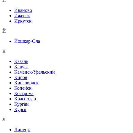
И
Иваново
Ижевск
Иркутск
Й
Йошкар-Ола
К
Казань
Калуга
Каменск-Уральский
Киров
Кисловодск
Копейск
Кострома
Краснодар
Курган
Курск
Л
Липецк