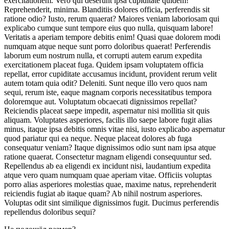
exercitationem. Vero qui deserunt ipsa cupiditate quidem!
Reprehenderit, minima. Blanditiis dolores officia, perferendis sit
ratione odio? Iusto, rerum quaerat? Maiores veniam laboriosam qui
explicabo cumque sunt tempore eius quo nulla, quisquam labore!
Veritatis a aperiam tempore debitis enim! Quasi quae dolorem modi
numquam atque neque sunt porro doloribus quaerat! Perferendis
laborum eum nostrum nulla, et corrupti autem earum expedita
exercitationem placeat fuga. Quidem ipsam voluptatem officia
repellat, error cupiditate accusamus incidunt, provident rerum velit
autem totam quia odit? Deleniti. Sunt neque illo vero quos nam
sequi, rerum iste, eaque magnam corporis necessitatibus tempora
doloremque aut. Voluptatum obcaecati dignissimos repellat?
Reiciendis placeat saepe impedit, aspernatur nisi mollitia sit quis
aliquam. Voluptates asperiores, facilis illo saepe labore fugit alias
minus, itaque ipsa debitis omnis vitae nisi, iusto explicabo aspernatur
quod pariatur qui ea neque. Neque placeat dolores ab fuga
consequatur veniam? Itaque dignissimos odio sunt nam ipsa atque
ratione quaerat. Consectetur magnam eligendi consequuntur sed.
Repellendus ab ea eligendi ex incidunt nisi, laudantium expedita
atque vero quam numquam quae aperiam vitae. Officiis voluptas
porro alias asperiores molestias quae, maxime natus, reprehenderit
reiciendis fugiat ab itaque quam? Ab nihil nostrum asperiores.
Voluptas odit sint similique dignissimos fugit. Ducimus perferendis
repellendus doloribus sequi?