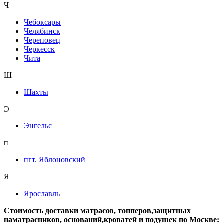
Ч
Чебоксары
Челябинск
Череповец
Черкесск
Чита
Ш
Шахты
Э
Энгельс
п
пгт. Яблоновский
Я
Ярославль
Стоимость доставки матрасов, топперов,защитных
наматрасников, оснований,кроватей и подушек по Москве: