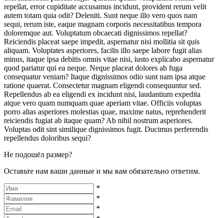
repellat, error cupiditate accusamus incidunt, provident rerum velit
autem totam quia odit? Deleniti. Sunt neque illo vero quos nam
sequi, rerum iste, eaque magnam corporis necessitatibus tempora
doloremque aut. Voluptatum obcaecati dignissimos repellat?
Reiciendis placeat saepe impedit, aspernatur nisi mollitia sit quis
aliquam. Voluptates asperiores, facilis illo saepe labore fugit alias
minus, itaque ipsa debitis omnis vitae nisi, iusto explicabo aspernatur
quod pariatur qui ea neque. Neque placeat dolores ab fuga
consequatur veniam? Itaque dignissimos odio sunt nam ipsa atque
ratione quaerat. Consectetur magnam eligendi consequuntur sed.
Repellendus ab ea eligendi ex incidunt nisi, laudantium expedita
atque vero quam numquam quae aperiam vitae. Officiis voluptas
porro alias asperiores molestias quae, maxime natus, reprehenderit
reiciendis fugiat ab itaque quam? Ab nihil nostrum asperiores.
Voluptas odit sint similique dignissimos fugit. Ducimus perferendis
repellendus doloribus sequi?
Не подошёл размер?
Оставьте нам ваши данные и мы вам обязательно ответим.
*
*
*