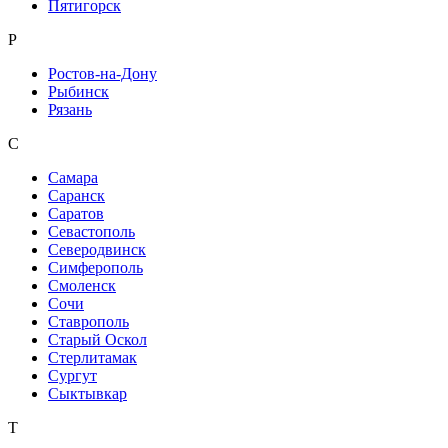
Пятигорск
Р
Ростов-на-Дону
Рыбинск
Рязань
С
Самара
Саранск
Саратов
Севастополь
Северодвинск
Симферополь
Смоленск
Сочи
Ставрополь
Старый Оскол
Стерлитамак
Сургут
Сыктывкар
Т