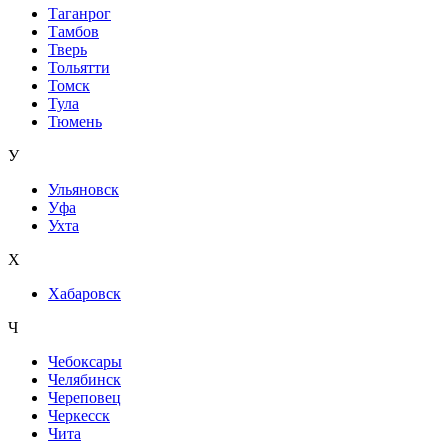
Таганрог
Тамбов
Тверь
Тольятти
Томск
Тула
Тюмень
У
Ульяновск
Уфа
Ухта
Х
Хабаровск
Ч
Чебоксары
Челябинск
Череповец
Черкесск
Чита