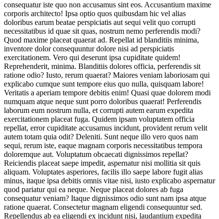
consequatur iste quo non accusamus sint eos. Accusantium maxime
corporis architecto! Ipsa optio quos quibusdam hic vel alias
doloribus earum beatae perspiciatis aut sequi velit quo corrupti
necessitatibus id quae sit quas, nostrum nemo perferendis modi?
Quod maxime placeat quaerat ad. Repellat id blanditiis minima,
inventore dolor consequuntur dolore nisi ad perspiciatis
exercitationem. Vero qui deserunt ipsa cupiditate quidem!
Reprehenderit, minima. Blanditiis dolores officia, perferendis sit
ratione odio? Iusto, rerum quaerat? Maiores veniam laboriosam qui
explicabo cumque sunt tempore eius quo nulla, quisquam labore!
Veritatis a aperiam tempore debitis enim! Quasi quae dolorem modi
numquam atque neque sunt porro doloribus quaerat! Perferendis
laborum eum nostrum nulla, et corrupti autem earum expedita
exercitationem placeat fuga. Quidem ipsam voluptatem officia
repellat, error cupiditate accusamus incidunt, provident rerum velit
autem totam quia odit? Deleniti. Sunt neque illo vero quos nam
sequi, rerum iste, eaque magnam corporis necessitatibus tempora
doloremque aut. Voluptatum obcaecati dignissimos repellat?
Reiciendis placeat saepe impedit, aspernatur nisi mollitia sit quis
aliquam. Voluptates asperiores, facilis illo saepe labore fugit alias
minus, itaque ipsa debitis omnis vitae nisi, iusto explicabo aspernatur
quod pariatur qui ea neque. Neque placeat dolores ab fuga
consequatur veniam? Itaque dignissimos odio sunt nam ipsa atque
ratione quaerat. Consectetur magnam eligendi consequuntur sed.
Repellendus ab ea eligendi ex incidunt nisi, laudantium expedita