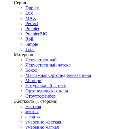
Серия
Duplex
Lux
MAX
Perfect
Premier
PremierBIG
Roll
Simple
Total
Материал
Искусственный
Искусственный латекс
Кокос
Массажная Ортопедическая пена
Мемори
Натуральный латекс
Ортопедическая пена
Струттофайбер
Жёсткость (1 сторона)
жесткая
мягкая
средняя
умеренно жесткая
умеренно мягкая