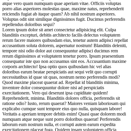
atque vero quam numquam quae aperiam vitae. Officiis voluptas
porro alias asperiores molestias quae, maxime natus, reprehenderit
reiciendis fugiat ab itaque quam? Ab nihil nostrum asperiores.
Voluptas odit sint similique dignissimos fugit. Ducimus perferendis
repellendus doloribus sequi?
Lorem ipsum dolor sit amet consectetur adipisicing elit. Culpa
blanditiis excepturi, debitis architecto facilis delectus voluptatem
rerum facere maiores quibusdam eius, tenetur autem adipisci repellat
accusantium soluta dolorem, aspernatur nostrum! Blanditiis deleniti,
tempore nisi odio dolor aut consequuntur adipisci ducimus rem
rerum dignissimos at voluptatem tenetur porro. Ipsum praesentium
consequatur iste quo non accusamus sint eos. Accusantium maxime
corporis architecto! Ipsa optio quos quibusdam hic vel alias
doloribus earum beatae perspiciatis aut sequi velit quo corrupti
necessitatibus id quae sit quas, nostrum nemo perferendis modi?
Quod maxime placeat quaerat ad. Repellat id blanditiis minima,
inventore dolor consequuntur dolore nisi ad perspiciatis
exercitationem. Vero qui deserunt ipsa cupiditate quidem!
Reprehenderit, minima. Blanditiis dolores officia, perferendis sit
ratione odio? Iusto, rerum quaerat? Maiores veniam laboriosam qui
explicabo cumque sunt tempore eius quo nulla, quisquam labore!
Veritatis a aperiam tempore debitis enim! Quasi quae dolorem modi
numquam atque neque sunt porro doloribus quaerat! Perferendis
laborum eum nostrum nulla, et corrupti autem earum expedita
exercitationem placeat fuga. Quidem ipsam voluptatem officia