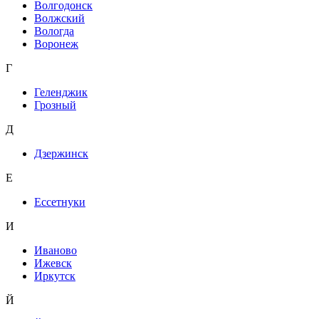
Волгодонск
Волжский
Вологда
Воронеж
Г
Геленджик
Грозный
Д
Дзержинск
Е
Ессетнуки
И
Иваново
Ижевск
Иркутск
Й