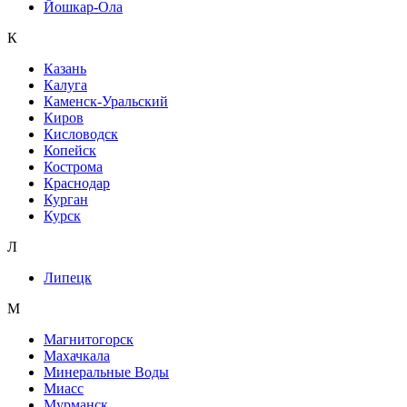
Йошкар-Ола
К
Казань
Калуга
Каменск-Уральский
Киров
Кисловодск
Копейск
Кострома
Краснодар
Курган
Курск
Л
Липецк
М
Магнитогорск
Махачкала
Минеральные Воды
Миасс
Мурманск